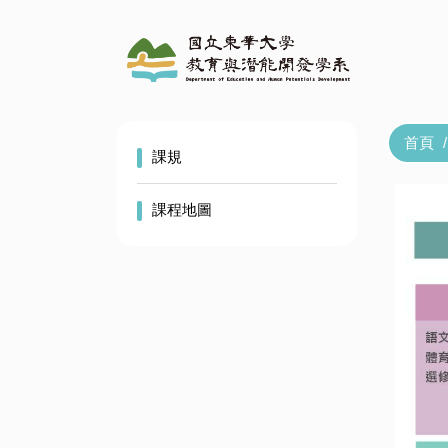
跳
到
主
要
內
容
首頁
區
課規
課程地圖