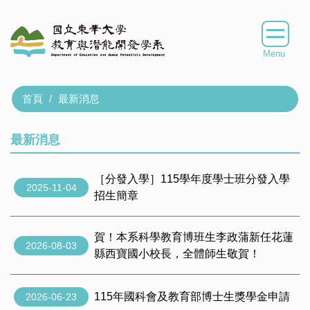
跳
到
主
要
內
容
首頁
最新消息
區
最新消息
［分發入學］115學年度學士班分發入學
2025-11-04
招生簡章
賀！本系科學教育博班生李政蒲新任花蓮
2026-08-03
縣西寶國小校長，全體師生敬賀！
115年國科會及教育部博士生獎學金申請
2026-06-23