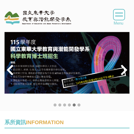
跳
到
主
要
內
容
區
系所資訊
INFORMATION