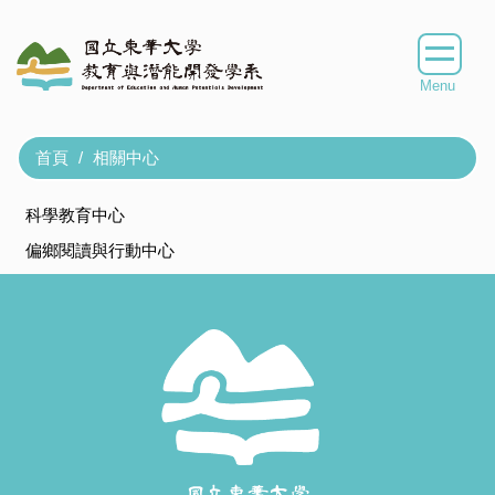
跳
到
主
要
內
容
首頁
相關中心
區
科學教育中心
偏鄉閱讀與行動中心