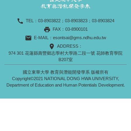
call
TEL：
03-8903822
；
03-8903823
；
03-8903824
print
FAX：03-8900101
mail
E-MAIL：
esontsai@gms.ndhu.edu.tw
location_on
ADDRESS：
974 301 花蓮縣壽豐鄉志學村大學路二段一號 花師教育學院
B207室
國立東華大學 教育與潛能開發學系 版權所有
Copyright©2021 NATIONAL DONG HWA UNIVERSITY,
Department of Education and Human Potentials Development.