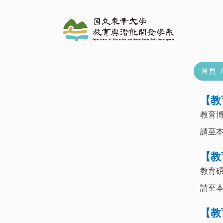
跳
到
主
要
內
容
首頁
區
【教
教育博
請至
【教
教育
請至
【教