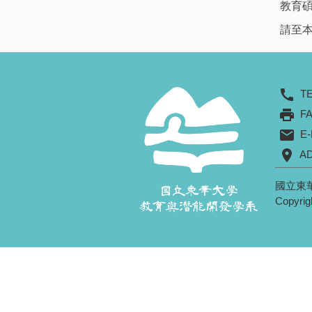
教育
請至
call
T
print
FA
mail
E-
location_on
A
國立東
Copyrig