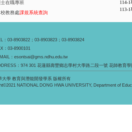
114-1
碩士在職專班
113-1
本校教務處
課規系統查詢
EL：
03-8903822
；
03-8903823
；
03-8903824
X：03-8900101
MAIL：
esontsai@gms.ndhu.edu.tw
DDRESS：
974 301 花蓮縣壽豐鄉志學村大學路二段一號 花師教育學院
華大學 教育與潛能開發學系 版權所有
ht©2021 NATIONAL DONG HWA UNIVERSITY, Department of Educati