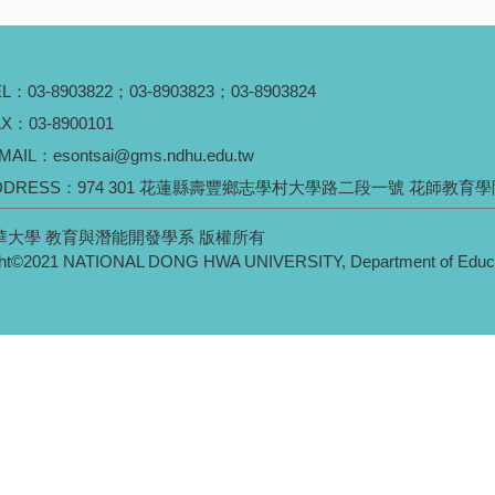
EL：
03-8903822
；
03-8903823
；
03-8903824
X：03-8900101
MAIL：
esontsai@gms.ndhu.edu.tw
DDRESS：
974 301 花蓮縣壽豐鄉志學村大學路二段一號 花師教育學院
華大學 教育與潛能開發學系 版權所有
ht©2021 NATIONAL DONG HWA UNIVERSITY, Department of Educati