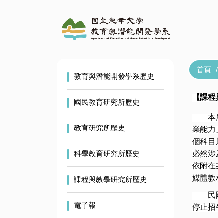
跳
到
主
要
內
容
首頁
區
教育與潛能開發學系歷史
【課程
國民教育研究所歷史
本所碩
教育研究所歷史
業能力
個科目
科學教育研究所歷史
必然涉及到
依附在
媒體教
課程與教學研究所歷史
民國9
電子報
停止招