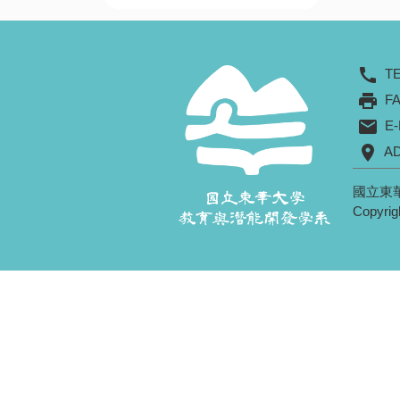
call
T
print
FA
mail
E-
location_on
A
國立東
Copyrig