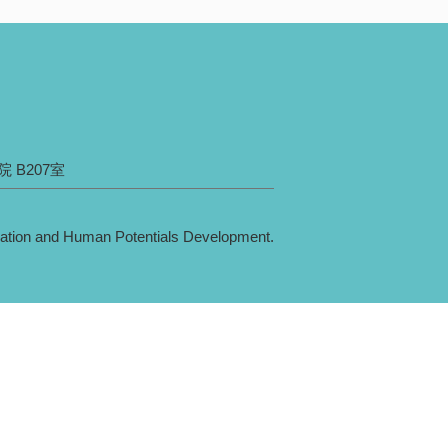
 B207室
on and Human Potentials Development.