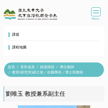
跳
到
主
要
內
容
課規
區
課程地圖
首頁
系所成員
師資陣容
專任教師
教育(研究所)碩士班／在職專班／博士班教師
劉唯玉 教授兼系副主任