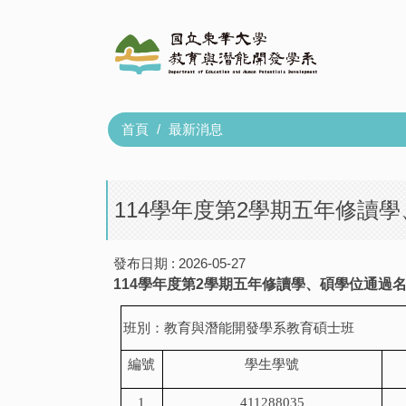
跳
到
主
要
內
容
首頁
最新消息
區
114學年度第2學期五年修讀
發布日期 :
2026-05-27
114
學年度第
2
學期五年修讀學、碩學位通過
班別：教育與潛能開發學系教育碩士班
編號
學生學號
1
411288035