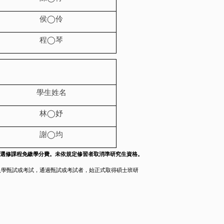
侯
◯
伶
程
◯
琴
學生姓名
林
◯
妤
謝
◯
均
選修課程免繳學分費。未依規定修習者取消準研究生資格。
入學甄試或考試，
通過甄試或考試者，始正式取得碩士班研