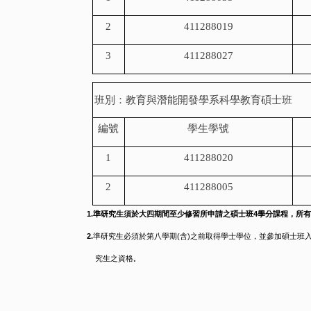
2
411288019
3
411288027
班別：教育與潛能開發學系科學教育碩士班
編號
學生學號
1
411288020
2
411288005
1.準研究生須於大四期間至少修習所申請之碩士班4
學分課程，所有
2.
準研究生必須於第八學期
(
含
)
之前取得學
士學位，並參加碩士班
究生之資格
。