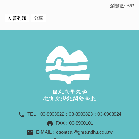
瀏覽數:
581
友善列印
分享
call
TEL：
03-8903822
；
03-8903823
；
03-8903824
print
FAX：03-8900101
mail
E-MAIL：
esontsai@gms.ndhu.edu.tw