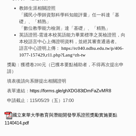
教師生涯相關證照
「國民小學師資類科學科知能評量」任一科達「基
礎」、「精熟」
「數位教學能力檢測」達「基礎」、「精熟」
英語證照-需達本校英語能力畢業標準之英檢證照，向
本校語言中心上傳證明資料，並經其審查通過者。
語言中心證明上傳：
https://rc040.ndhu.edu.tw/p/406-
1077-157429,r11.php?Lang=zh-tw
獎勵：獲禮卷200元（已獲本要點補助者，不得再次提出申
請）
填表後請向系辦提出相關證明
表單連結：
https://forms.gle/ghXDG83tDmFaZvMR8
申請截止：115/05/29（五）17:00
國立東華大學教育與潛能開發學系證照獎勵實施要點
1140414.pdf