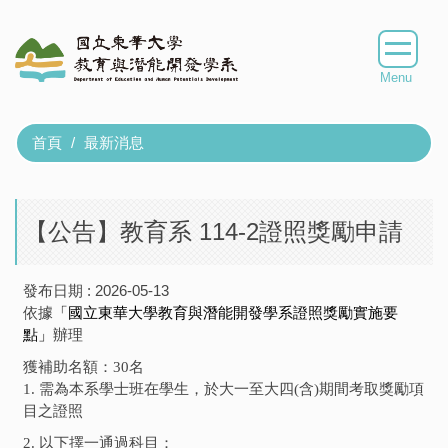
跳
到
主
要
內
容
首頁
最新消息
區
【公告】教育系 114-2證照獎勵申請
發布日期 :
2026-05-13
依據
「國立東華大學教育與潛能開發學系證照獎勵實施要
點」
辦理
獲補助名額：30名
1. 需為本系學士班在學生，於大一至大四(含)期間考取獎勵項
目之證照
2. 以下擇一通過科目：