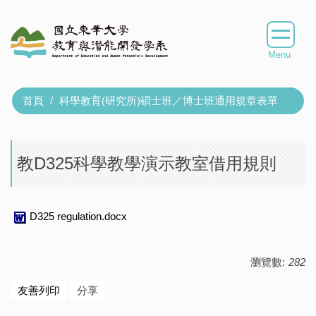
跳
到
主
要
內
容
首頁
科學教育(研究所)碩士班／博士班通用規章表單
區
教D325科學教學演示教室借用規則
D325 regulation.docx
瀏覽數:
282
友善列印
分享