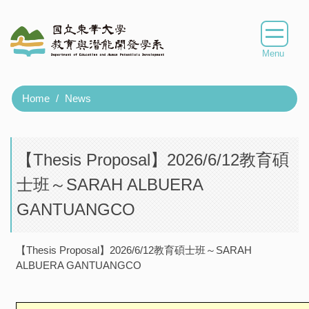
Jump
to
the
main
content
block
Home
News
【Thesis Proposal】2026/6/12教育碩
士班～SARAH ALBUERA
GANTUANGCO
【Thesis Proposal】2026/6/12教育碩士班～SARAH
ALBUERA GANTUANGCO